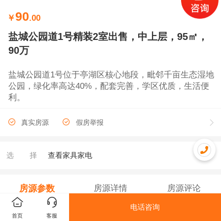
90
￥
.00
盐城公园道1号精装2室出售，中上层，95㎡，
90万
盐城公园道1号位于亭湖区核心地段，毗邻千亩生态湿地
公园，绿化率高达40%，配套完善，学区优质，生活便
利。
真实房源
假房举报
选择
查看家具家电
房源参数
房源详情
房源评论
电话咨询
售房编号
1162487
首页
客服