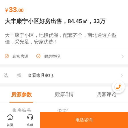
33
￥
.00
大丰康宁小区好房出售，84.45㎡，33万
大丰康宁小区，地段优渥，配套齐全，南北通透户型
佳，采光足，安家优选！
真实房源
假房举报
选择
查看家具家电
房源参数
房源详情
房源评论
售房编号
0202
电话咨询
首页
客服
总价(万元）
￥33.00