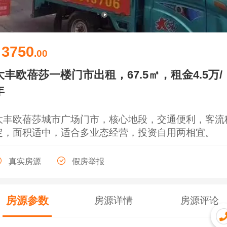
3750
￥
.00
大丰欧蓓莎一楼门市出租，67.5㎡，租金4.5万/
年
大丰欧蓓莎城市广场门市，核心地段，交通便利，客流
定，面积适中，适合多业态经营，投资自用两相宜。
真实房源
假房举报
房源参数
房源详情
房源评论