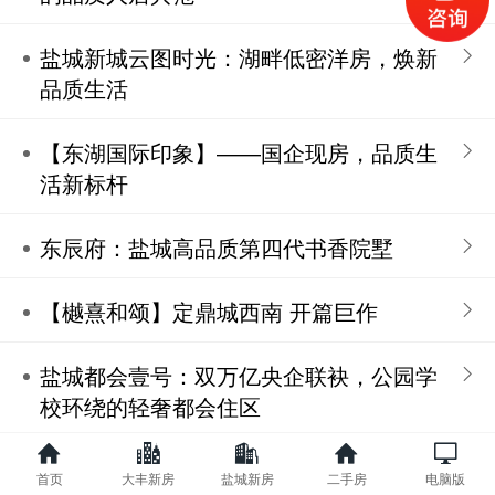
盐城新城云图时光：湖畔低密洋房，焕新
品质生活
【东湖国际印象】——国企现房，品质生
活新标杆
东辰府：盐城高品质第四代书香院墅
【樾熹和颂】定鼎城西南 开篇巨作
盐城都会壹号：双万亿央企联袂，公园学
校环绕的轻奢都会住区
招商·雍华府：中央前沿生活区的奢居典
首页
大丰新房
盐城新房
二手房
电脑版