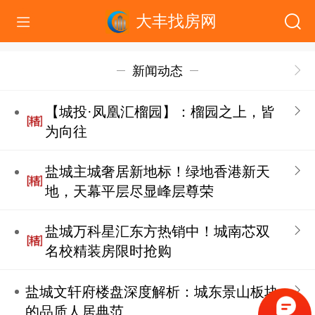
大丰找房网
新闻动态
【城投·凤凰汇榴园】：榴园之上，皆
为向往
盐城主城奢居新地标！绿地香港新天
地，天幕平层尽显峰层尊荣
盐城万科星汇东方热销中！城南芯双
名校精装房限时抢购
盐城文轩府楼盘深度解析：城东景山板块
的品质人居典范