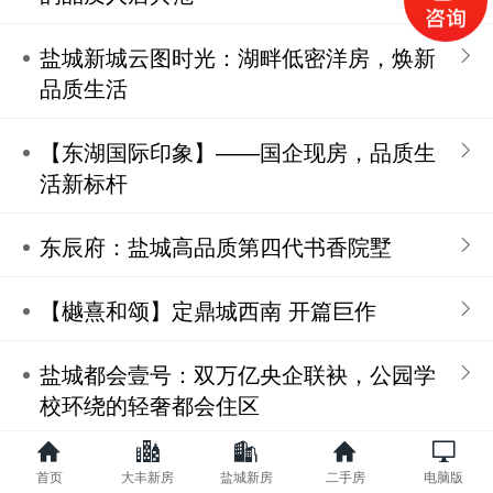
盐城新城云图时光：湖畔低密洋房，焕新
品质生活
【东湖国际印象】——国企现房，品质生
活新标杆
东辰府：盐城高品质第四代书香院墅
【樾熹和颂】定鼎城西南 开篇巨作
盐城都会壹号：双万亿央企联袂，公园学
校环绕的轻奢都会住区
招商·雍华府：中央前沿生活区的奢居典
首页
大丰新房
盐城新房
二手房
电脑版