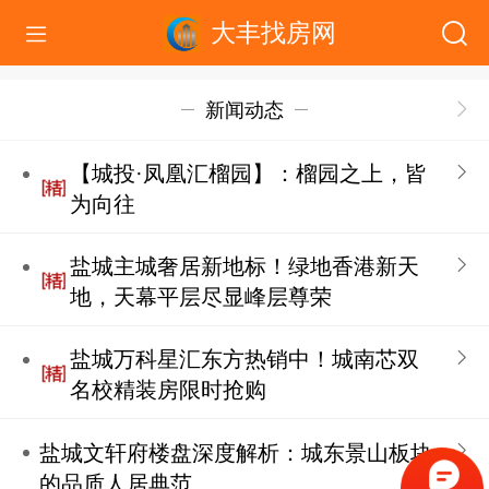
大丰找房网
新闻动态
【城投·凤凰汇榴园】：榴园之上，皆
为向往
盐城主城奢居新地标！绿地香港新天
地，天幕平层尽显峰层尊荣
盐城万科星汇东方热销中！城南芯双
名校精装房限时抢购
盐城文轩府楼盘深度解析：城东景山板块
的品质人居典范