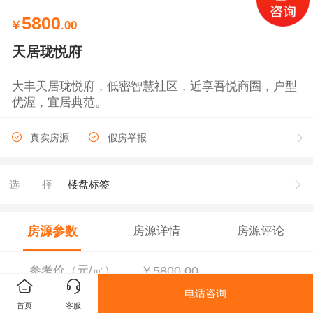
5800
￥
.00
天居珑悦府
大丰天居珑悦府，低密智慧社区，近享吾悦商圈，户型
优渥，宜居典范。
真实房源
假房举报
选择
楼盘标签
房源参数
房源详情
房源评论
参考价（元/㎡）
￥5800.00
电话咨询
首页
客服
销售状态
在售