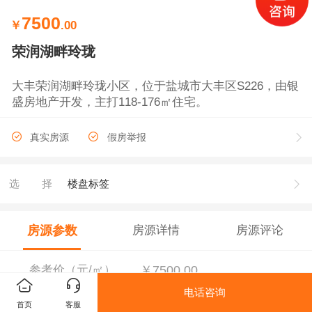
7500
￥
.00
荣润湖畔玲珑
大丰荣润湖畔玲珑小区，位于盐城市大丰区S226，由银
盛房地产开发，主打118-176㎡住宅。
真实房源
假房举报
选择
楼盘标签
房源参数
房源详情
房源评论
参考价（元/㎡）
￥7500.00
电话咨询
首页
客服
销售状态
在售